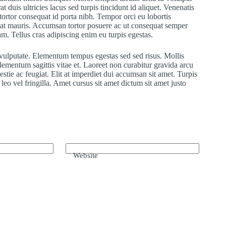
t duis ultricies lacus sed turpis tincidunt id aliquet. Venenatis
 tortor consequat id porta nibh. Tempor orci eu lobortis
quat mauris. Accumsan tortor posuere ac ut consequat semper
m. Tellus cras adipiscing enim eu turpis egestas.
s vulputate. Elementum tempus egestas sed sed risus. Mollis
 elementum sagittis vitae et. Laoreet non curabitur gravida arcu
stie ac feugiat. Elit at imperdiet dui accumsan sit amet. Turpis
eo vel fringilla. Amet cursus sit amet dictum sit amet justo
Website