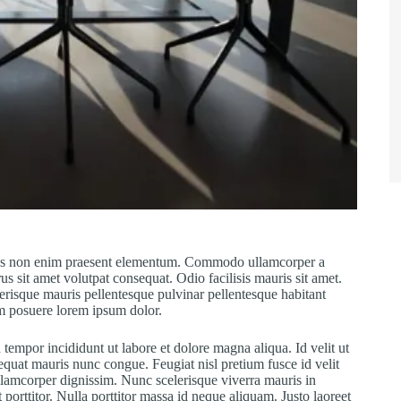
Purus non enim praesent elementum. Commodo ullamcorper a
us sit amet volutpat consequat. Odio facilisis mauris sit amet.
erisque mauris pellentesque pulvinar pellentesque habitant
m posuere lorem ipsum dolor.
tempor incididunt ut labore et dolore magna aliqua. Id velit ut
sequat mauris nunc congue. Feugiat nisl pretium fusce id velit
ullamcorper dignissim. Nunc scelerisque viverra mauris in
porttitor. Nulla porttitor massa id neque aliquam. Justo laoreet