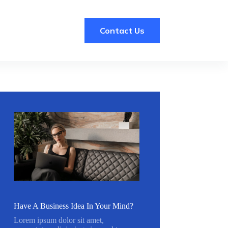
Contact Us
Have A Business Idea In Your Mind?
Lorem ipsum dolor sit amet,