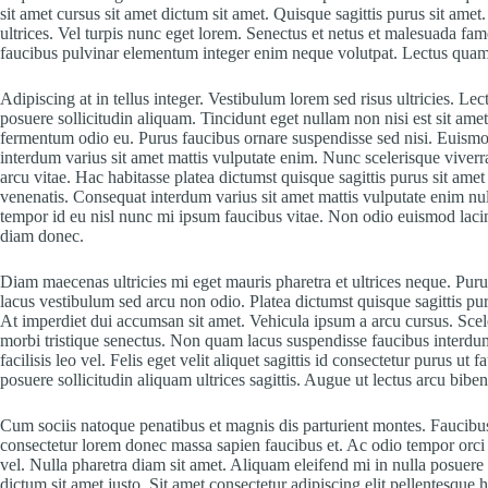
sit amet cursus sit amet dictum sit amet. Quisque sagittis purus sit ame
ultrices. Vel turpis nunc eget lorem. Senectus et netus et malesuada fa
faucibus pulvinar elementum integer enim neque volutpat. Lectus quam 
Adipiscing at in tellus integer. Vestibulum lorem sed risus ultricies. Lect
posuere sollicitudin aliquam. Tincidunt eget nullam non nisi est sit amet
fermentum odio eu. Purus faucibus ornare suspendisse sed nisi. Euismo
interdum varius sit amet mattis vulputate enim. Nunc scelerisque vive
arcu vitae. Hac habitasse platea dictumst quisque sagittis purus sit amet
venenatis. Consequat interdum varius sit amet mattis vulputate enim nu
tempor id eu nisl nunc mi ipsum faucibus vitae. Non odio euismod lac
diam donec.
Diam maecenas ultricies mi eget mauris pharetra et ultrices neque. 
lacus vestibulum sed arcu non odio. Platea dictumst quisque sagittis pur
At imperdiet dui accumsan sit amet. Vehicula ipsum a arcu cursus. Scel
morbi tristique senectus. Non quam lacus suspendisse faucibus inter
facilisis leo vel. Felis eget velit aliquet sagittis id consectetur purus u
posuere sollicitudin aliquam ultrices sagittis. Augue ut lectus arcu bibe
Cum sociis natoque penatibus et magnis dis parturient montes. Faucibu
consectetur lorem donec massa sapien faucibus et. Ac odio tempor orci 
vel. Nulla pharetra diam sit amet. Aliquam eleifend mi in nulla posuere s
dictum sit amet justo. Sit amet consectetur adipiscing elit pellentesque 