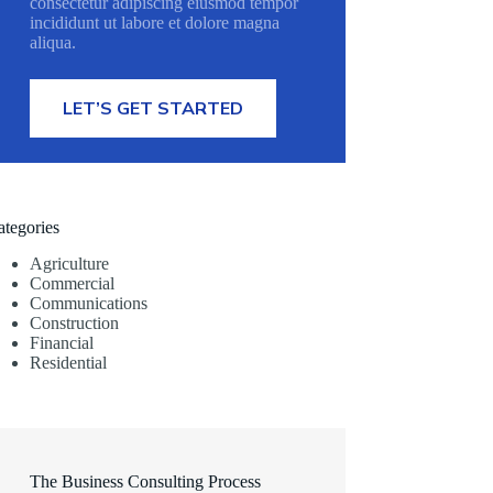
consectetur adipiscing eiusmod tempor
incididunt ut labore et dolore magna
aliqua.
LET’S GET STARTED
ategories
Agriculture
Commercial
Communications
Construction
Financial
Residential
The Business Consulting Process