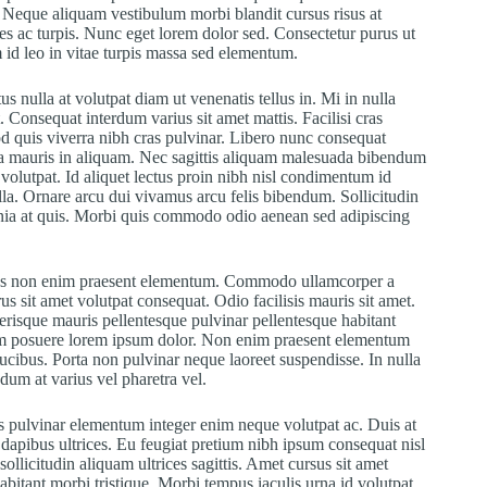
t. Neque aliquam vestibulum morbi blandit cursus risus at
mes ac turpis. Nunc eget lorem dolor sed. Consectetur purus ut
id leo in vitae turpis massa sed elementum.
us nulla at volutpat diam ut venenatis tellus in. Mi in nulla
. Consequat interdum varius sit amet mattis. Facilisi cras
d quis viverra nibh cras pulvinar. Libero nunc consequat
rra mauris in aliquam. Nec sagittis aliquam malesuada bibendum
 volutpat. Id aliquet lectus proin nibh nisl condimentum id
lla. Ornare arcu dui vivamus arcu felis bibendum. Sollicitudin
inia at quis. Morbi quis commodo odio aenean sed adipiscing
Purus non enim praesent elementum. Commodo ullamcorper a
us sit amet volutpat consequat. Odio facilisis mauris sit amet.
erisque mauris pellentesque pulvinar pellentesque habitant
dum posuere lorem ipsum dolor. Non enim praesent elementum
t faucibus. Porta non pulvinar neque laoreet suspendisse. In nulla
ndum at varius vel pharetra vel.
s pulvinar elementum integer enim neque volutpat ac. Duis at
dapibus ultrices. Eu feugiat pretium nibh ipsum consequat nisl
ollicitudin aliquam ultrices sagittis. Amet cursus sit amet
habitant morbi tristique. Morbi tempus iaculis urna id volutpat