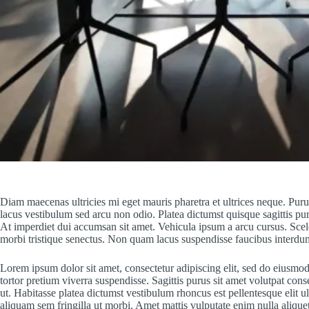
Diam maecenas ultricies mi eget mauris pharetra et ultrices neque. 
lacus vestibulum sed arcu non odio. Platea dictumst quisque sagittis pur
At imperdiet dui accumsan sit amet. Vehicula ipsum a arcu cursus. Scel
morbi tristique senectus. Non quam lacus suspendisse faucibus interdu
Lorem ipsum dolor sit amet, consectetur adipiscing elit, sed do eiusmod 
tortor pretium viverra suspendisse. Sagittis purus sit amet volutpat con
ut. Habitasse platea dictumst vestibulum rhoncus est pellentesque elit 
aliquam sem fringilla ut morbi. Amet mattis vulputate enim nulla aliquet 