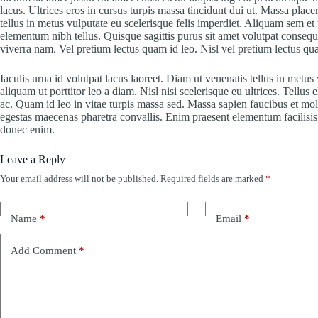
lacus. Ultrices eros in cursus turpis massa tincidunt dui ut. Massa placera
tellus in metus vulputate eu scelerisque felis imperdiet. Aliquam sem et
elementum nibh tellus. Quisque sagittis purus sit amet volutpat conse
viverra nam. Vel pretium lectus quam id leo. Nisl vel pretium lectus qua
Iaculis urna id volutpat lacus laoreet. Diam ut venenatis tellus in metu
aliquam ut porttitor leo a diam. Nisl nisi scelerisque eu ultrices. Tellus
ac. Quam id leo in vitae turpis massa sed. Massa sapien faucibus et mole
egestas maecenas pharetra convallis. Enim praesent elementum facilisis l
donec enim.
Leave a Reply
Your email address will not be published.
Required fields are marked
*
Name
*
Email
*
Add Comment
*