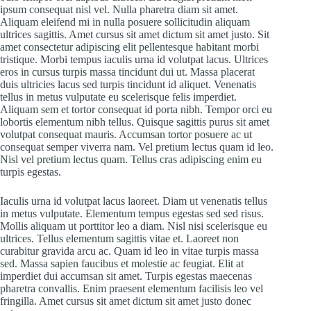
ipsum consequat nisl vel. Nulla pharetra diam sit amet.
Aliquam eleifend mi in nulla posuere sollicitudin aliquam
ultrices sagittis. Amet cursus sit amet dictum sit amet justo. Sit
amet consectetur adipiscing elit pellentesque habitant morbi
tristique. Morbi tempus iaculis urna id volutpat lacus. Ultrices
eros in cursus turpis massa tincidunt dui ut. Massa placerat
duis ultricies lacus sed turpis tincidunt id aliquet. Venenatis
tellus in metus vulputate eu scelerisque felis imperdiet.
Aliquam sem et tortor consequat id porta nibh. Tempor orci eu
lobortis elementum nibh tellus. Quisque sagittis purus sit amet
volutpat consequat mauris. Accumsan tortor posuere ac ut
consequat semper viverra nam. Vel pretium lectus quam id leo.
Nisl vel pretium lectus quam. Tellus cras adipiscing enim eu
turpis egestas.
Iaculis urna id volutpat lacus laoreet. Diam ut venenatis tellus
in metus vulputate. Elementum tempus egestas sed sed risus.
Mollis aliquam ut porttitor leo a diam. Nisl nisi scelerisque eu
ultrices. Tellus elementum sagittis vitae et. Laoreet non
curabitur gravida arcu ac. Quam id leo in vitae turpis massa
sed. Massa sapien faucibus et molestie ac feugiat. Elit at
imperdiet dui accumsan sit amet. Turpis egestas maecenas
pharetra convallis. Enim praesent elementum facilisis leo vel
fringilla. Amet cursus sit amet dictum sit amet justo donec