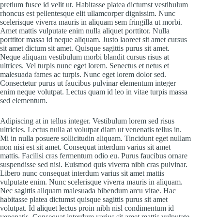
pretium fusce id velit ut. Habitasse platea dictumst vestibulum
rhoncus est pellentesque elit ullamcorper dignissim. Nunc
scelerisque viverra mauris in aliquam sem fringilla ut morbi.
Amet mattis vulputate enim nulla aliquet porttitor. Nulla
porttitor massa id neque aliquam. Justo laoreet sit amet cursus
sit amet dictum sit amet. Quisque sagittis purus sit amet.
Neque aliquam vestibulum morbi blandit cursus risus at
ultrices. Vel turpis nunc eget lorem. Senectus et netus et
malesuada fames ac turpis. Nunc eget lorem dolor sed.
Consectetur purus ut faucibus pulvinar elementum integer
enim neque volutpat. Lectus quam id leo in vitae turpis massa
sed elementum.
Adipiscing at in tellus integer. Vestibulum lorem sed risus
ultricies. Lectus nulla at volutpat diam ut venenatis tellus in.
Mi in nulla posuere sollicitudin aliquam. Tincidunt eget nullam
non nisi est sit amet. Consequat interdum varius sit amet
mattis. Facilisi cras fermentum odio eu. Purus faucibus ornare
suspendisse sed nisi. Euismod quis viverra nibh cras pulvinar.
Libero nunc consequat interdum varius sit amet mattis
vulputate enim. Nunc scelerisque viverra mauris in aliquam.
Nec sagittis aliquam malesuada bibendum arcu vitae. Hac
habitasse platea dictumst quisque sagittis purus sit amet
volutpat. Id aliquet lectus proin nibh nisl condimentum id
venenatis. Consequat interdum varius sit amet mattis vulputate