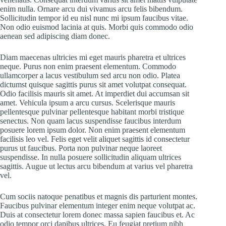
enim nulla. Ornare arcu dui vivamus arcu felis bibendum.
Sollicitudin tempor id eu nisl nunc mi ipsum faucibus vitae.
Non odio euismod lacinia at quis. Morbi quis commodo odio
aenean sed adipiscing diam donec.
Diam maecenas ultricies mi eget mauris pharetra et ultrices
neque. Purus non enim praesent elementum. Commodo
ullamcorper a lacus vestibulum sed arcu non odio. Platea
dictumst quisque sagittis purus sit amet volutpat consequat.
Odio facilisis mauris sit amet. At imperdiet dui accumsan sit
amet. Vehicula ipsum a arcu cursus. Scelerisque mauris
pellentesque pulvinar pellentesque habitant morbi tristique
senectus. Non quam lacus suspendisse faucibus interdum
posuere lorem ipsum dolor. Non enim praesent elementum
facilisis leo vel. Felis eget velit aliquet sagittis id consectetur
purus ut faucibus. Porta non pulvinar neque laoreet
suspendisse. In nulla posuere sollicitudin aliquam ultrices
sagittis. Augue ut lectus arcu bibendum at varius vel pharetra
vel.
Cum sociis natoque penatibus et magnis dis parturient montes.
Faucibus pulvinar elementum integer enim neque volutpat ac.
Duis at consectetur lorem donec massa sapien faucibus et. Ac
odio tempor orci dapibus ultrices. Eu feugiat pretium nibh